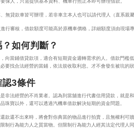
不需要保人，只需提供基本資料、機車行照正本即可辦理借款。
款車、無貸款車皆可辦理，若非車主本人也可以請代理人（直系親
人員進行審核，借款額度可能高於原機車價格，詳細額度須由現場
嗎？如何判斷？
，向當鋪借貸款項，適合有短期資金週轉需求的人。借款門檻低
務必要找合法經營的當鋪，依法規收取利息。才不會發生被坑的
認3條件
就是非法經營的不肖業者。認為到當舖進行代書信用貸款，就是
精品珠寶以外，還可以透過汽機車借款解決短期的資金問題。
你還款還不出來時，將會對你典當的物品進行拍賣，且無權利可
及限制行為能力人之質當物。但限制行為能力人經其法定代理人