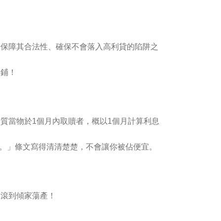
步保障其合法性、確保不會落入高利貸的陷阱之
當鋪
！
質當物於1個月內取贖者，概以1個月計算利息
用。」條文寫得清清楚楚，不會讓你被佔便宜。
利滾到傾家蕩產！