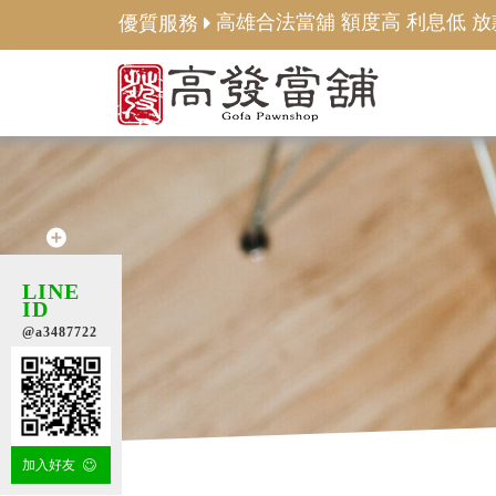
款快
政府立案 合法計息 借貸有保障
優質服務
LINE
ID
@a3487722
加入好友