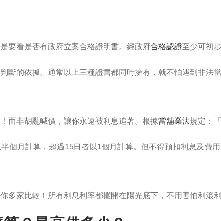
就是要看是否有政府立案合格證明書。經政府
合格認證
至少可初
為判斷的依據。通常以上三種證書都同時擁有，就不怕遇到非法
息！而非胡亂喊價，讓你永遠被利息追著。根據
當舖業法
規定：「
以半個月計算，超過15日者以1個月計算。但不得預扣利息及費
怕你多家比較！所有利息利率都攤開在陽光底下，不用害怕利滾